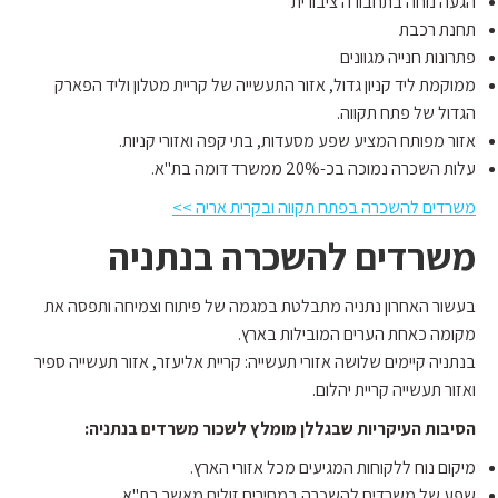
הגעה נוחה בתחבורה ציבורית
תחנת רכבת
פתרונות חנייה מגוונים
ממוקמת ליד קניון גדול, אזור התעשייה של קריית מטלון וליד הפארק
הגדול של פתח תקווה.
אזור מפותח המציע שפע מסעדות, בתי קפה ואזורי קניות.
עלות השכרה נמוכה בכ-20% ממשרד דומה בת"א.
משרדים להשכרה בפתח תקווה ובקרית אריה >>
משרדים להשכרה בנתניה
בעשור האחרון נתניה מתבלטת במגמה של פיתוח וצמיחה ותפסה את
מקומה כאחת הערים המובילות בארץ.
בנתניה קיימים שלושה אזורי תעשייה: קריית אליעזר, אזור תעשייה ספיר
ואזור תעשייה קריית יהלום.
הסיבות העיקריות שבגללן מומלץ לשכור משרדים בנתניה:
מיקום נוח ללקוחות המגיעים מכל אזורי הארץ.
שפע של משרדים להשכרה במחירים זולים מאשר בת"א.