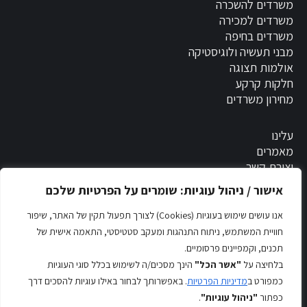
משרדים להשכרה
משרדים למכירה
משרדים בחיפה
מבני תעשיה ולוגיסטיקה
אולמות תצוגה
חלקות קרקע
מחירון משרדים
עלינו
מאמרים
יצירת קשר
אישור / ניהול עוגיות: שומרים על הפרטיות שלכם
הסדרי נגישות
אנו עושים שימוש בעוגיות (Cookies) לצורך תפעול תקין של האתר, שיפור
חוויית המשתמש, ניתוח התנהגות ומעקב סטטיסטי, התאמה אישית של
תכנים, וקמפיינים פרסומיים.
בעל נכס?
בלחיצה על
"אשר הכל"
הינך מסכים/ה לשימוש בכלל סוגי העוגיות
כמפורט ב
מדיניות הפרטיות
. באפשרותך לבחור באילו עוגיות להסכים דרך
כפתור
"ניהול עוגיות"
.
מדיניות הפרטיות