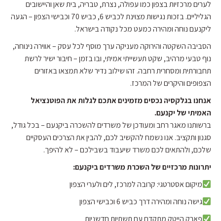
לערים מרכזיות בצפון כמו עפולה, נצרת, טבריה, בית שאן והיישובים
הגליליים. בזכות נגישות מצוינת לכביש 6, כביש 70 וכבישי הצפון – הגעה
ליקנעם נוחה ומהירה כמעט מכל נקודה בישראל.
הסביבה השקטה והירוקה מעניקה ערך מוסף לכל עסק – אווירה נינוחה,
נוף טבעי מרהיב, שקט תעשייתי אמיתי, ובו בזמן – חיבור ישיר לרשת
תחבורתית ומסחרית רחבה. זהו שילוב נדיר שלא תמצאו באזורים
הצפופים והיקרים של המרכז.
אנחנו בגלקסיה נכסים מזמינים אתכם לגלות את הפוטנציאל
האמיתי של יקנעם.
ברשותנו מאגר רחב ומעודכן של משרדים להשכרה ביקנעם – בכל גודל,
סגנון ותקציב. אנו נשמח להקשיב לכם, להבין את הצרכים העסקיים
שלכם, ולהתאים לכם משרד שיעבוד בשבילכם – לא להיפך.
יתרונות מרכזיים של השכרת משרדים ביקנעם:
מיקום אסטרטגי: קרובה למרכז, לים ולערי הצפון
גישה נוחה ומהירה דרך כביש 6 וכבישי הצפון
פארק הייטק מתקדם עם תשתיות חדשניות