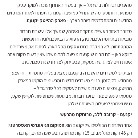
מהערים הגדולות בישראל – אך בעשור האחרון הפכה למוקד עסקי
מפתיע, חי ותוסס. מה שהתחיל כמושבה קטנה, התפתח לאחד המרכזים
החדשניים והמתקדמים ביותר בארץ –
פארק ההייטק יקנעם
.
מדובר באזור תעשייה מתקדם ואיכותי, שמשך אליו עשרות חברות
מובילות בתחומי הטכנולוגיה, הרפואה, הביוטכנולוגיה והתעשיות
המתפתחות. לא במקרה בחרו עסקים מכל הארץ לפתוח את משרדיהם
דווקא כאן – הם הבינו שיקנעם מציעה להם משהו שאין בשום מקום אחר:
איכות חיים לצד גישה עסקית, טבע ירוק לצד חדשנות טכנולוגית.
הביקוש למשרדים להשכרה ביקנעם נמצא בעלייה מתמדת – וההיצע
מתחדש כל הזמן. בנייני משרדים חדשים ומרשימים הוקמו בפארק
ההייטק, ומציעים מענה מושלם לעסקים בכל סדר גודל –
מסטארט-אפים צעירים ועד חברות מבוססות שמחפשות לוקיישן שקט,
נגיש ואיכותי לפעילות השוטפת שלהן.
יקנעם – קרובה ללב, מרוחקת מהרעש
אחד היתרונות הבולטים של יקנעם הוא
המיקום הגיאוגרפי האסטרטגי
:
רק 45 דקות מתל אביב, 15 דקות מחיפה, רבע שעה מהים, וקרובה