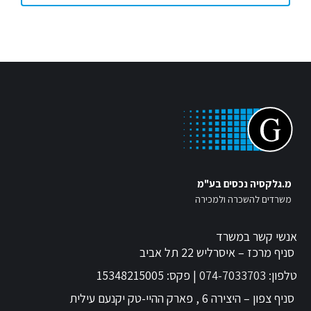
מ.גלקסיה נכסים בע"מ
משרדים להשכרה ולמכירה
אנשי קשר במשרד
סניף מרכז – איסרליש 22 תל אביב
טלפון:
074-7033703
| פקס: 15348215005
סניף צפון – היצירה 6 , פארק ההיי-טק יקנעם עילית