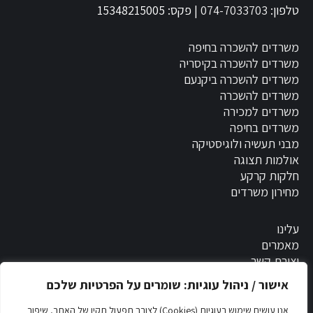
טלפון:
074-7033703
| פקס: 15348215005
משרדים להשכרה בחיפה
משרדים להשכרה בקיסריה
משרדים להשכרה ביקנעם
משרדים להשכרה
משרדים למכירה
משרדים בחיפה
מבני תעשיה ולוגיסטיקה
אולמות תצוגה
חלקות קרקע
מחירון משרדים
עלינו
מאמרים
יצירת קשר
אישור / ניהול עוגיות: שומרים על הפרטיות שלכם
הסדרי נגישות
אנו עושים שימוש בעוגיות (Cookies) לצורך תפעול תקין של האתר, שיפור