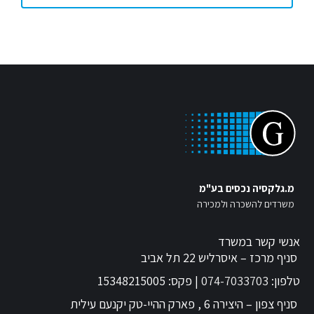
מ.גלקסיה נכסים בע"מ
משרדים להשכרה ולמכירה
אנשי קשר במשרד
סניף מרכז – איסרליש 22 תל אביב
טלפון:
074-7033703
| פקס: 15348215005
סניף צפון – היצירה 6 , פארק ההיי-טק יקנעם עילית