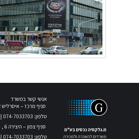
אנשי קשר במשרד
סניף מרכז – איסרליש 22 תל אביב
טלפון:
074-7033703
| פק
סניף צפון – היצירה 6 , פארק ההיי-טק יקנעם עילית
מ.גלקסיה נכסים בע"מ
טלפון:
074-7033703
| פק
משרדים להשכרה ולמכירה