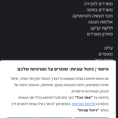
משרדים למכירה
משרדים בחיפה
מבני תעשיה ולוגיסטיקה
אולמות תצוגה
חלקות קרקע
מחירון משרדים
עלינו
מאמרים
יצירת קשר
אישור / ניהול עוגיות: שומרים על הפרטיות שלכם
הסדרי נגישות
אנו עושים שימוש בעוגיות (Cookies) לצורך תפעול תקין של האתר, שיפור
חוויית המשתמש, ניתוח התנהגות ומעקב סטטיסטי, התאמה אישית של
תכנים, וקמפיינים פרסומיים.
בעל נכס?
בלחיצה על
"אשר הכל"
הינך מסכים/ה לשימוש בכלל סוגי העוגיות
כמפורט ב
מדיניות הפרטיות
. באפשרותך לבחור באילו עוגיות להסכים דרך
מדיניות הפרטיות
כפתור
"ניהול עוגיות"
.