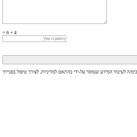
=
6
+
4